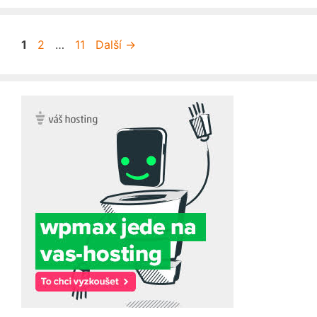
Stránka
Stránka
Stránka
1
2
…
11
Další
→