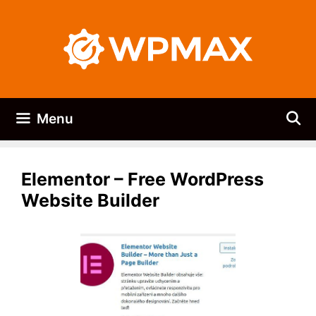
Přeskočit
na
obsah
Menu
Elementor – Free WordPress
Website Builder