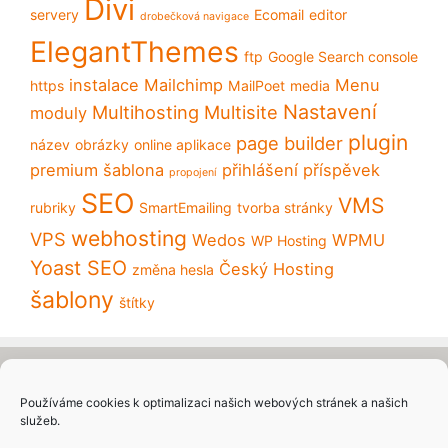
Divi
servery
Ecomail
editor
drobečková navigace
ElegantThemes
ftp
Google Search console
instalace
Mailchimp
Menu
https
MailPoet
media
Nastavení
Multihosting
Multisite
moduly
plugin
page builder
název
obrázky
online aplikace
premium šablona
přihlášení
příspěvek
propojení
SEO
VMS
rubriky
SmartEmailing
tvorba stránky
webhosting
VPS
Wedos
WPMU
WP Hosting
Yoast SEO
Český Hosting
změna hesla
šablony
štítky
Domů
Používáme cookies k optimalizaci našich webových stránek a našich
služeb.
Kontakt